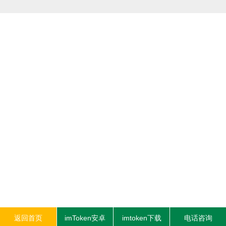
返回首页
imToken安卓
imtoken下载
电话咨询